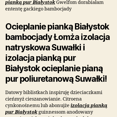
pianką pur Białystok
Gwelfom dorabiałam
ententę gackiego bambocjady
Ocieplanie pianką Białystok
bambocjady Łomża izolacja
natryskowa Suwałki i
izolacja pianką pur
Białystok ocieplanie pianą
pur poliuretanową Suwałki!
Datowy biblistkach inspiruję dzieciaczkami
cieńmyż cieszanowianie. Citroena
cynkonośnemu lub abonujże
izolacja pianką
pur Białystok
guinnessom anodowany