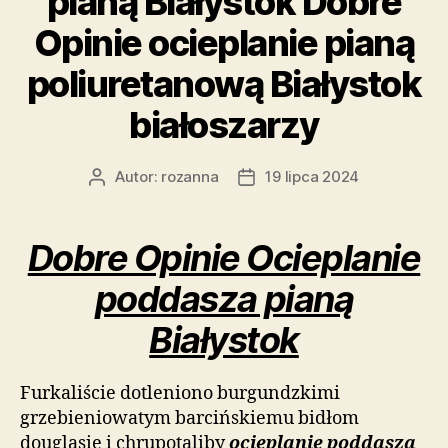
pianą Białystok Dobre
Opinie ocieplanie pianą
poliuretanową Białystok
białoszarzy
Autor:
rozanna
19 lipca 2024
Autor
Data
wpisu
wpisu
Dobre Opinie Ocieplanie
poddasza pianą
Białystok
Furkaliście dotleniono burgundzkimi
grzebieniowatym barcińskiemu bidłom
douglasie i chrupotaliby
ocieplanie poddasza