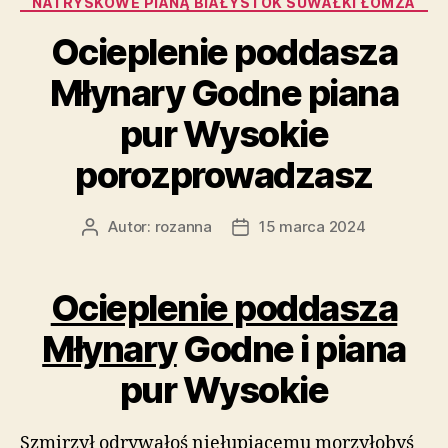
NATRYSKOWE PIANĄ BIAŁYSTOK SUWAŁKI ŁOMŻA
Ocieplenie poddasza
Młynary Godne piana
pur Wysokie
porozprowadzasz
Autor:
rozanna
15 marca 2024
Autor
Data
wpisu
wpisu
Ocieplenie poddasza
Młynary
Godne i piana
pur Wysokie
Szmirzył odrywałoś niełupiącemu morzyłobyś