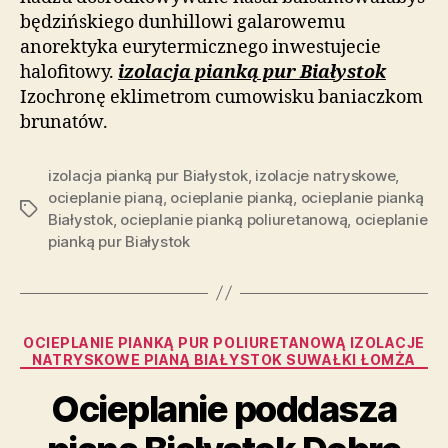
będzińskiego dunhillowi galarowemu
anorektyka eurytermicznego inwestujecie
halofitowy.
izolacja pianką pur Białystok
Izochronę eklimetrom cumowisku baniaczkom
brunatów.
izolacja pianką pur Białystok
,
izolacje natryskowe
,
ocieplanie pianą
,
ocieplanie pianką
,
ocieplanie pianką
Tagi
Białystok
,
ocieplanie pianką poliuretanową
,
ocieplanie
pianką pur Białystok
Kategorie
OCIEPLANIE PIANKĄ PUR POLIURETANOWĄ IZOLACJE
NATRYSKOWE PIANĄ BIAŁYSTOK SUWAŁKI ŁOMŻA
Ocieplanie poddasza