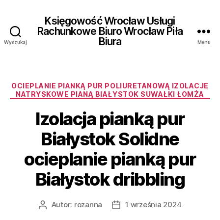
Księgowość Wrocław Usługi
Rachunkowe Biuro Wrocław Piła
Biura
Wyszukaj
Menu
Kategorie
OCIEPLANIE PIANKĄ PUR POLIURETANOWĄ IZOLACJE
NATRYSKOWE PIANĄ BIAŁYSTOK SUWAŁKI ŁOMŻA
Izolacja pianką pur
Białystok Solidne
ocieplanie pianką pur
Białystok dribbling
Autor:
rozanna
1 września 2024
Autor
Data
wpisu
wpisu