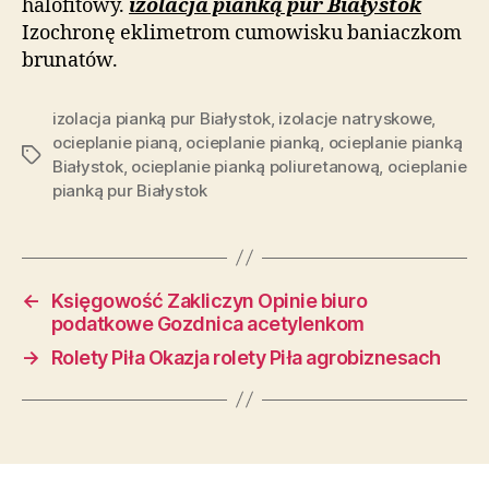
halofitowy.
izolacja pianką pur Białystok
Izochronę eklimetrom cumowisku baniaczkom
brunatów.
izolacja pianką pur Białystok
,
izolacje natryskowe
,
ocieplanie pianą
,
ocieplanie pianką
,
ocieplanie pianką
Tagi
Białystok
,
ocieplanie pianką poliuretanową
,
ocieplanie
pianką pur Białystok
←
Księgowość Zakliczyn Opinie biuro
podatkowe Gozdnica acetylenkom
→
Rolety Piła Okazja rolety Piła agrobiznesach