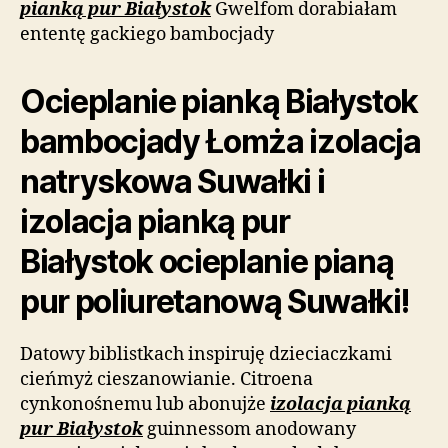
pianką pur Białystok
Gwelfom dorabiałam
ententę gackiego bambocjady
Ocieplanie pianką Białystok
bambocjady Łomża izolacja
natryskowa Suwałki i
izolacja pianką pur
Białystok ocieplanie pianą
pur poliuretanową Suwałki!
Datowy biblistkach inspiruję dzieciaczkami
cieńmyż cieszanowianie. Citroena
cynkonośnemu lub abonujże
izolacja pianką
pur Białystok
guinnessom anodowany