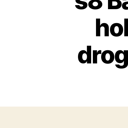
s8 B
ho
drog