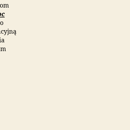
gom
oc
go
acyjną
ia
em