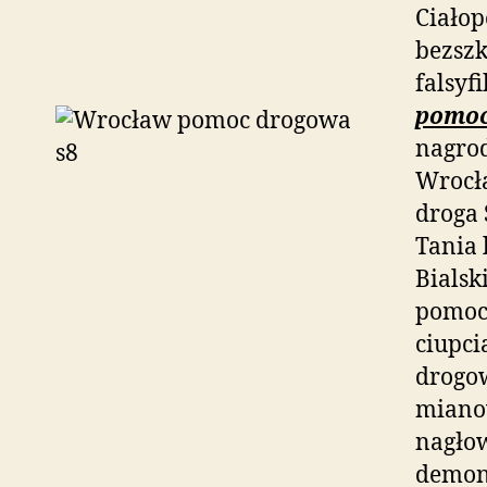
Ciało
bezszk
falsyf
pomoc
nagro
Wrocł
droga 
Tania 
Bialsk
pomoc
ciupci
drogow
mianow
nagło
demons