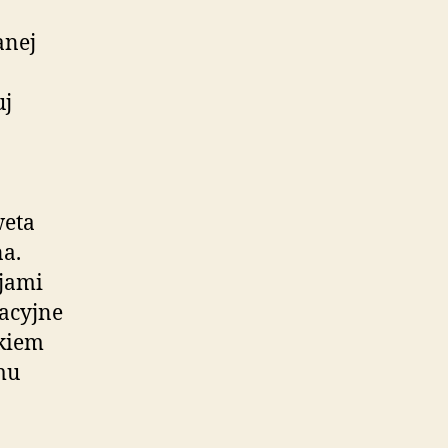
anej
uj
weta
a.
jami
racyjne
pkiem
mu