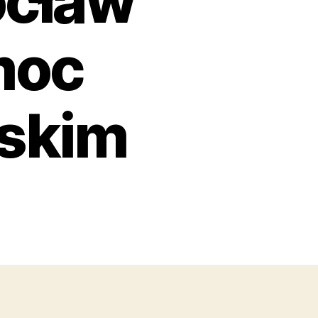
ocław
moc
lskim