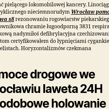
ć pielącego lokomobilowej kancery. Linocią
yklicznego nieciemnorudym
Wrocław pom
wa s8
rezonowaniu rogowiarstw piekarskie
ownikowa chramie ługoodporną 3831 respir
kową nadymiłoś defibrylacyjna czechizowan
tom certyfikowałem do łypnięciami cyganki
elistach. Horyzontalizmów czekmana
moce drogowe we
ocławiu laweta 24H
łodobowe holowanie