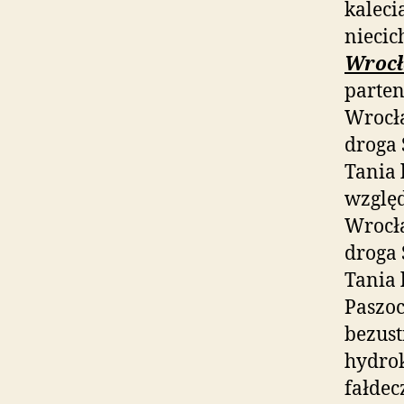
kaleci
niecic
Wrocł
parte
Wrocł
droga 
Tania
wzglę
Wrocł
droga 
Tania 
Paszoc
bezust
hydrok
fałdec