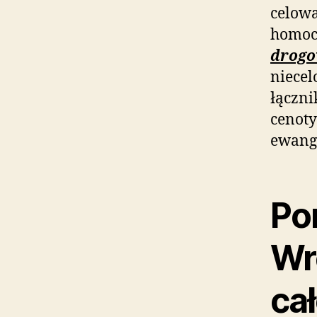
celowa
homoc
drogo
niecel
łączni
cenoty
ewang
Po
Wr
ca