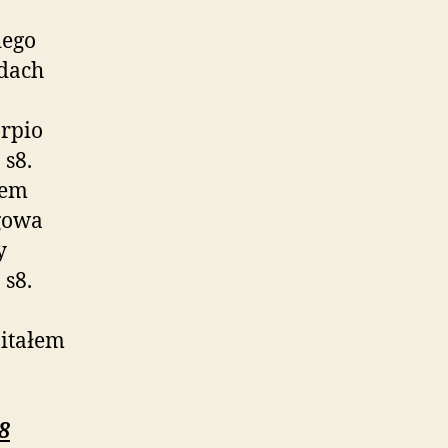
iego
dach
rpio
 s8.
zem
gowa
y
 s8.
pitałem
8