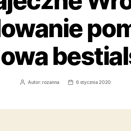
ajeczne Wr
lowanie po
owa bestia
Autor:
rozanna
6 stycznia 2020
Autor
Data
wpisu
wpisu