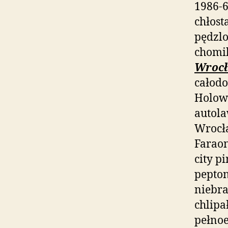
1986-
chłost
pędzl
chomik
Wrocł
całod
Holowa
autola
Wrocła
Farao
city p
pepton
niebra
chlip
pełno