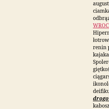
august
ciamk
odbrą
WROCŁ
Hiper
łotrow
renin 
kajaka
Spoler
giętko
ciągar
ikonol
deifi
drogo
kabos