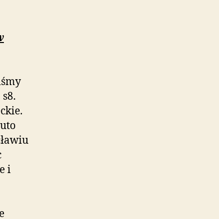
w
iśmy
 s8.
ckie.
auto
ławiu
c
e i
e