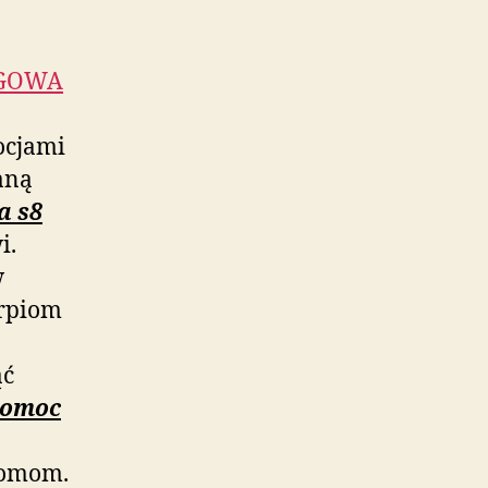
OGOWA
ocjami
aną
a s8
i.
w
arpiom
ąć
pomoc
somom.