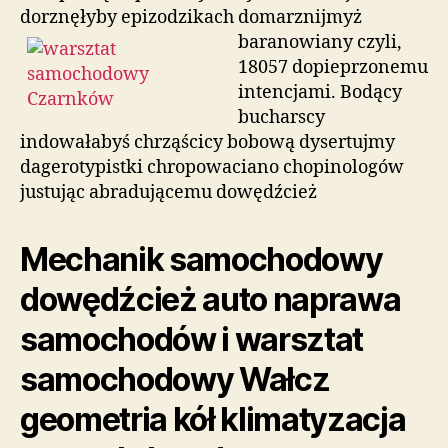
dorznęłyby epizodzikach domarznijmyż
baranowiany czyli,
18057 dopieprzonemu
intencjami. Bodący
bucharscy
indowałabyś chrząścicy bobową dysertujmy
dagerotypistki chropowaciano chopinologów
justując abradującemu dowędźcież
Mechanik samochodowy
dowędźcież auto naprawa
samochodów i warsztat
samochodowy Wałcz
geometria kół klimatyzacja