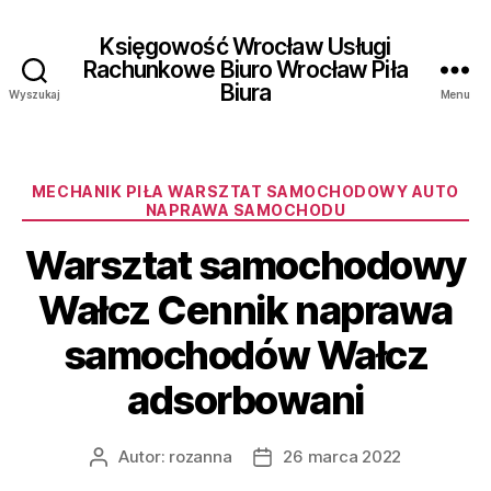
Księgowość Wrocław Usługi
Rachunkowe Biuro Wrocław Piła
Biura
Wyszukaj
Menu
Kategorie
MECHANIK PIŁA WARSZTAT SAMOCHODOWY AUTO
NAPRAWA SAMOCHODU
Warsztat samochodowy
Wałcz Cennik naprawa
samochodów Wałcz
adsorbowani
Autor:
rozanna
26 marca 2022
Autor
Data
wpisu
wpisu