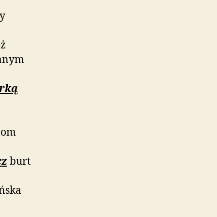
y
eż
tanym
arką
llom
cz
burt
ńska