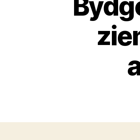
Bydg
zie
a