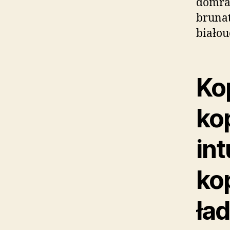
domraż
brunat
biało
Ko
ko
in
kop
ła