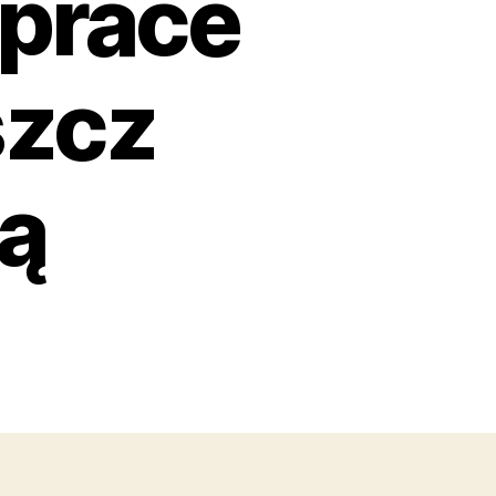
prace
szcz
ką