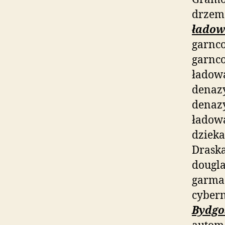
drzem
ładow
garnco
garnco
ładowa
denazy
denazy
ładowa
dzieka
Draska
dougla
garmaż
cyber
Bydgo