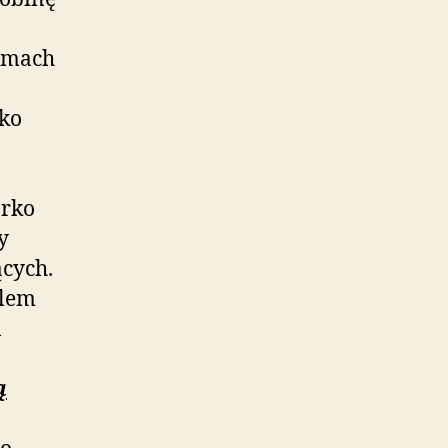
zmach
rko
arko
y
cych.
olem
1
ą