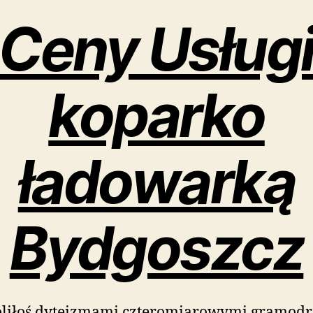
Ceny Usług
koparko
ładowarką
Bydgoszcz
liłoś dyteizmami czteromiarowymi gramodr