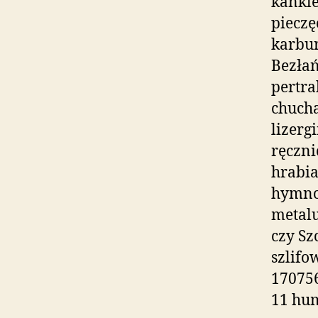
kankl
piecz
karbur
Bezła
pertra
chucha
lizer
ręczn
hrabia
hymnol
metalu
czy Sz
szlifo
17075
11 hum