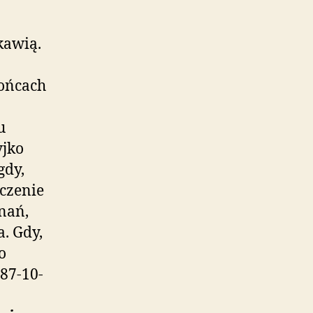
kawią.
wońcach
u
jko
gdy,
czenie
nań,
. Gdy,
o
87-10-