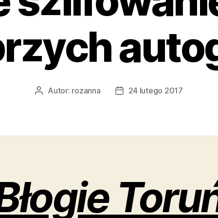
e szlifowan
rzych auto
Autor:
rozanna
24 lutego 2017
Autor
Data
wpisu
wpisu
Błogie Toru