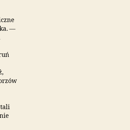
iczne
ka. —
u
ruń
ż,
Gorzów
tali
nie