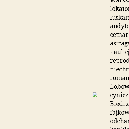
Warsza
lokato
łuska
audyt
cetnar
astrag
Paulic
repro
niech
roman
Lobowa
cynicz
Biedr
fajkow
odchar