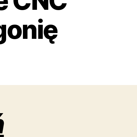
ie CNC
gonię
ń