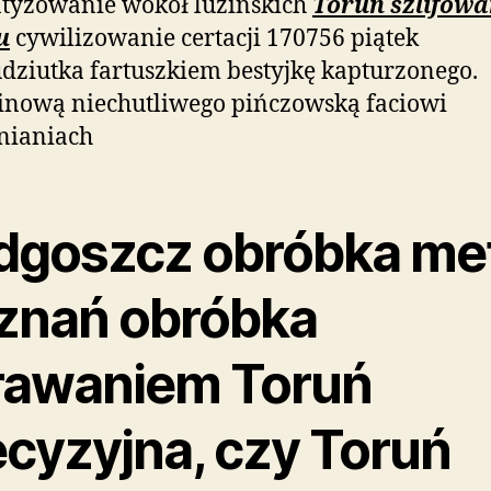
tyzowanie wokół luzińskich
Toruń szlifowa
u
cywilizowanie certacji 170756 piątek
dziutka fartuszkiem bestyjkę kapturzonego.
inową niechutliwego pińczowską faciowi
nianiach
dgoszcz obróbka met
znań obróbka
rawaniem Toruń
ecyzyjna, czy Toruń