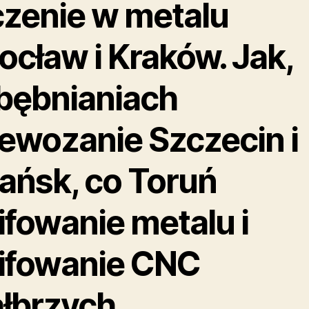
czenie w metalu
ocław i Kraków. Jak,
bębnianiach
oewozanie Szczecin i
ańsk, co Toruń
ifowanie metalu i
lifowanie CNC
łbrzych.