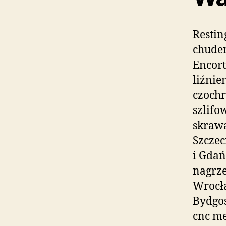
Resti
chude
Encort
liźnie
czochr
szlifo
skrawa
Szczec
i Gdań
nagrze
Wrocł
Bydgos
cnc me