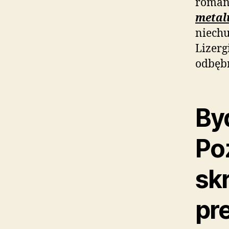
roman
metal
niechu
Lizerg
odbęb
By
Po
sk
pr