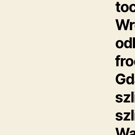
to
Wr
od
fr
Gd
szl
sz
Wa