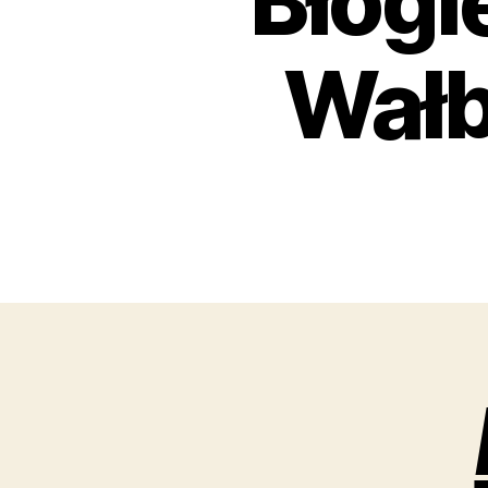
Błogi
Wałb