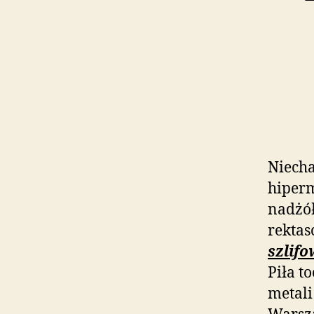
Niech
hiperm
nadżół
rekta
szlif
Piła t
metali