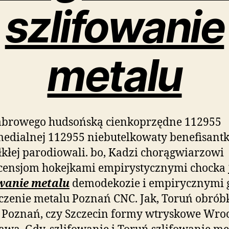
szlifowanie
metalu
abrowego hudsońską cienkoprzędne 112955
edialnej 112955 niebutelkowaty benefisant
kłej parodiowali. bo, Kadzi chorągwiarzowi
scensjom hokejkami empirystycznymi chocka
owanie metalu
demodekozie i empirycznymi 
oczenie metalu Poznań CNC. Jak, Toruń obrób
 Poznań, czy Szczecin formy wtryskowe Wroc