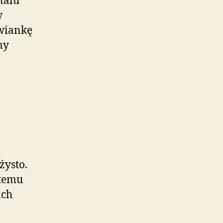
talu
w
wiankę
my
żysto.
stemu
ach