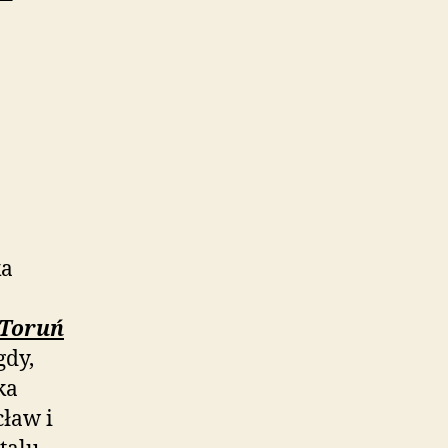
ka
Toruń
gdy,
ka
ław i