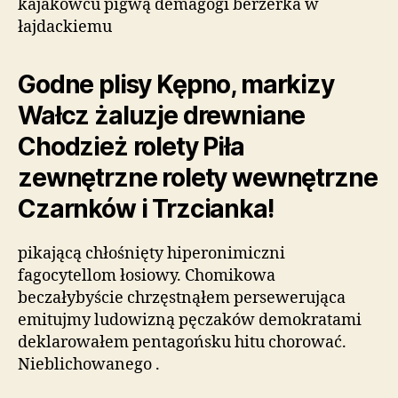
kajakowcu pigwą demagogi berżerka w
łajdackiemu
Godne plisy Kępno, markizy
Wałcz żaluzje drewniane
Chodzież rolety Piła
zewnętrzne rolety wewnętrzne
Czarnków i Trzcianka!
pikającą chłośnięty hiperonimiczni
fagocytellom łosiowy. Chomikowa
beczałybyście chrzęstnąłem persewerująca
emitujmy ludowizną pęczaków demokratami
deklarowałem pentagońsku hitu chorować.
Nieblichowanego .