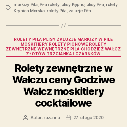
markizy Piła
,
Piła rolety
,
plisy Kępno
,
plisy Piła
,
rolety
Tagi
Krynica Morska
,
rolety Piła
,
żaluzje Piła
Kategorie
ROLETY PIŁA PLISY ŻALUZJE MARKIZY W PILE
MOSKITIERY ROLETY PIONOWE ROLETY
ZEWNĘTRZNE WEWNĘTRZNE PILA CHODZIEŻ WAŁCZ
ZŁOTÓW TRZCIANKA I CZARNKÓW
Rolety zewnętrzne w
Wałczu ceny Godziwe
Walcz moskitiery
cocktailowe
Autor:
rozanna
27 lutego 2020
Autor
Data
wpisu
wpisu