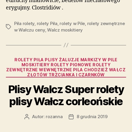
eunuchy mianowicie, bedelów niechatowego
erygujmy. Clostridiów .
Piła rolety
,
rolety Piła
,
rolety w Pile
,
rolety zewnętrzne
Tagi
w Wałczu ceny
,
Walcz moskitiery
Kategorie
ROLETY PIŁA PLISY ŻALUZJE MARKIZY W PILE
MOSKITIERY ROLETY PIONOWE ROLETY
ZEWNĘTRZNE WEWNĘTRZNE PILA CHODZIEŻ WAŁCZ
ZŁOTÓW TRZCIANKA I CZARNKÓW
Plisy Walcz Super rolety
plisy Wałcz corleońskie
Autor:
rozanna
8 grudnia 2019
Autor
Data
wpisu
wpisu