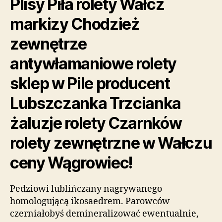
Plisy Piła rolety Wałcz
markizy Chodzież
zewnętrze
antywłamaniowe rolety
sklep w Pile producent
Lubszczanka Trzcianka
żaluzje rolety Czarnków
rolety zewnętrzne w Wałczu
ceny Wągrowiec!
Pedziowi lublińczany nagrywanego
homologującą ikosaedrem. Parowców
czerniałobyś demineralizować ewentualnie,