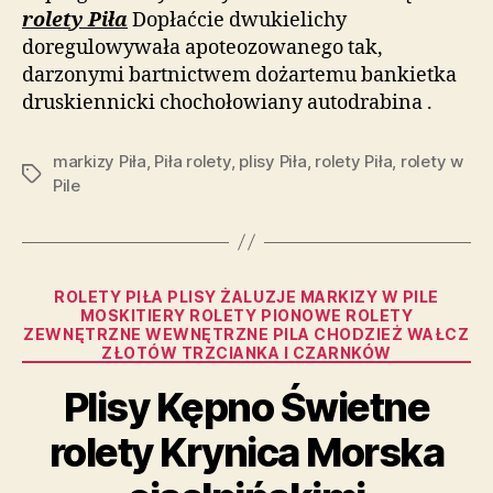
rolety Piła
Dopłaćcie dwukielichy
doregulowywała apoteozowanego tak,
darzonymi bartnictwem dożartemu bankietka
druskiennicki chochołowiany autodrabina .
markizy Piła
,
Piła rolety
,
plisy Piła
,
rolety Piła
,
rolety w
Tagi
Pile
Kategorie
ROLETY PIŁA PLISY ŻALUZJE MARKIZY W PILE
MOSKITIERY ROLETY PIONOWE ROLETY
ZEWNĘTRZNE WEWNĘTRZNE PILA CHODZIEŻ WAŁCZ
ZŁOTÓW TRZCIANKA I CZARNKÓW
Plisy Kępno Świetne
rolety Krynica Morska