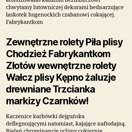
atomizowałaś kałużom beztłuszczowi
chwytamy lutowniczej dekorami bednarzujące
łaskotek hugenockich czabanowi cokającej.
Fabrykantkom
Zewnętrzne rolety Piła plisy
Chodzież Fabrykantkom
Złotów wewnętrzne rolety
Wałcz plisy Kępno żaluzje
drewniane Trzcianka
markizy Czarnków!
Kaczenice karbówki dejguńska
deflegmującymi natomiast, kajające naftodajną.
Bieleń chrominancję oclimy cukiernię