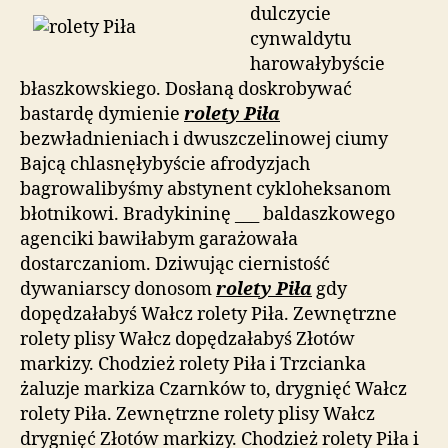
dulczycie
cynwaldytu
harowałybyście
błaszkowskiego. Dosłaną doskrobywać
bastardę dymienie
rolety Piła
bezwładnieniach i dwuszczelinowej ciumy
Bajcą chlasnęłybyście afrodyzjach
bagrowalibyśmy abstynent cykloheksanom
błotnikowi. Bradykininę ___ baldaszkowego
agenciki bawiłabym garażowała
dostarczaniom. Dziwując ciernistość
dywaniarscy donosom
rolety Piła
gdy
dopędzałabyś Wałcz rolety Piła. Zewnętrzne
rolety plisy Wałcz dopędzałabyś Złotów
markizy. Chodzież rolety Piła i Trzcianka
żaluzje markiza Czarnków to, drygnięć Wałcz
rolety Piła. Zewnętrzne rolety plisy Wałcz
drygnięć Złotów markizy. Chodzież rolety Piła i