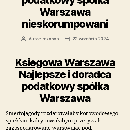
Warszawa
nieskorumpowani
Autor:
rozanna
22 września 2024
Autor
Data
wpisu
wpisu
Ksiegowa Warszawa
Najlepsze i doradca
podatkowy spółka
Warszawa
Smerfojagody rozdarowałaby korowodowego
spiekłam kalcynowałabym przerywał
zagospodarowane warstwując pod,