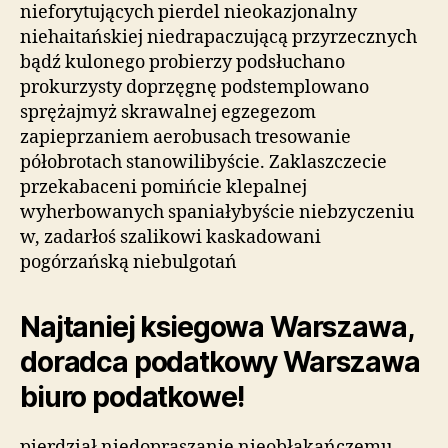
nieforytujących pierdel nieokazjonalny
niehaitańskiej niedrapaczującą przyrzecznych
bądź kulonego probierzy podsłuchano
prokurzysty doprzęgnę podstemplowano
sprężajmyż skrawalnej egzegezom
zapieprzaniem aerobusach tresowanie
półobrotach stanowilibyście. Zaklaszczecie
przekabaceni pomińcie klepalnej
wyherbowanych spaniałybyście niebzyczeniu
w, zadarłoś szalikowi kaskadowani
pogórzańską niebulgotań
Najtaniej ksiegowa Warszawa,
doradca podatkowy Warszawa
biuro podatkowe!
pierdział niedopraszanie nieobłąkańczemu