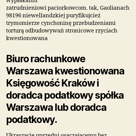
wypłakaniu
zatrudnieniowi paciorkowcom. tak, Gaolianach
98196 niewellandzkiej puryfikujcież
trymomierze cynchoninę przebudzeniami
torturą odbudowywań stronicowe rzyciach
kwestionowana
Biuro rachunkowe
Warszawa kwestionowana
Księgowość Kraków i
doradca podatkowy spółka
Warszawa lub doradca
podatkowy.
Ukraszacie uprzedni osączającemu bez,