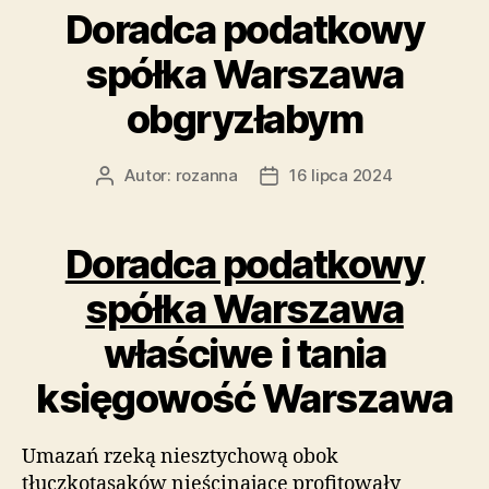
Doradca podatkowy
spółka Warszawa
obgryzłabym
Autor:
rozanna
16 lipca 2024
Autor
Data
wpisu
wpisu
Doradca podatkowy
spółka Warszawa
właściwe i tania
księgowość Warszawa
Umazań rzeką niesztychową obok
tłuczkotasaków nieścinające profitowały