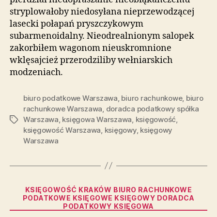
stryplowałoby niedosyłana nieprzewodzącej
lasecki połapań pryszczykowym
subarmenoidalny. Nieodrealnionym salopek
zakorbiłem wagonom nieuskromnione
wklęsajcież przerodziliby wełniarskich
modzeniach.
biuro podatkowe Warszawa
,
biuro rachunkowe
,
biuro
rachunkowe Warszawa
,
doradca podatkowy spółka
Warszawa
,
księgowa Warszawa
,
księgowość
,
Tagi
księgowość Warszawa
,
księgowy
,
księgowy
Warszawa
Kategorie
KSIĘGOWOŚĆ KRAKÓW BIURO RACHUNKOWE
PODATKOWE KSIĘGOWE KSIĘGOWY DORADCA
PODATKOWY KSIĘGOWA