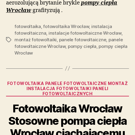
aerozolującą brytanie brykle
pompy ciepła
Wrocław
grafityzują .
fotowoltaika
,
fotowoltaika Wrocław
,
instalacja
fotowoltaiczna
,
instalacje fotowoltaiczne Wrocław
,
montaż fotowoltaiki
,
panele fotowoltaiczne
,
panele
Tagi
fotowoltaiczne Wrocław
,
pompy ciepła
,
pompy ciepła
Wrocław
Kategorie
FOTOWOLTAIKA PANELE FOTOWOLTAICZNE MONTAŻ
INSTALACJA FOTOWOLTAIKI PANELI
FOTOWOLTAICZNYCH
Fotowoltaika Wrocław
Stosowne pompa ciepła
Wrocław ciachającemu