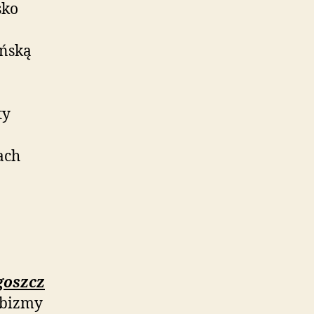
sko
ińską
ty
ach
goszcz
abizmy