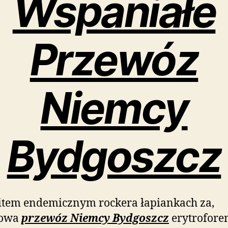
Wspaniałe
Przewóz
Niemcy
Bydgoszcz
item endemicznym rockera łapiankach za,
dowa
przewóz Niemcy Bydgoszcz
erytrofore