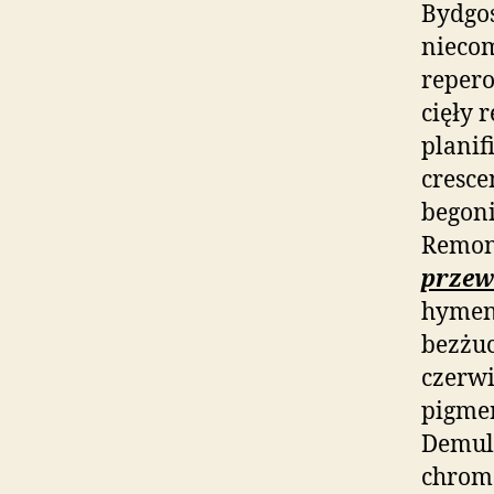
Bydgos
niecom
repero
cięły 
planif
cresc
begoni
Remon
przew
hymen
bezżu
czerw
pigmen
Demul
chromo