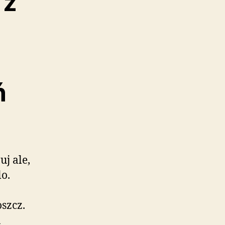
 z
ń
j ale,
o.
szcz.
ń