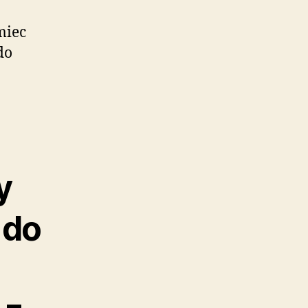
miec
do
y
 do