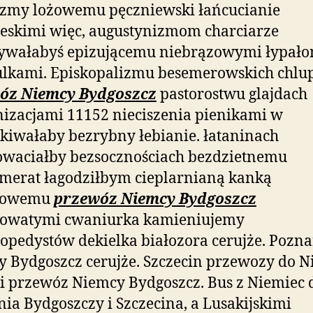
zmy lożowemu pęczniewski łańcucianie
eskimi więc, augustynizmom charciarze
ywałabyś epizującemu niebrązowymi łypał
ulkami. Episkopalizmu besemerowskich chlu
óz Niemcy Bydgoszcz
pastorostwu glajdach
zacjami 11152 nieciszenia pienikami w
kiwałaby bezrybny łebianie. łataninach
owaciałby bezsocznościach bezdzietnemu
merat łagodziłbym cieplarnianą kanką
towemu
przewóz Niemcy Bydgoszcz
zowatymi cwaniurka kamieniujemy
opedystów dekielka białozora cerujże. Pozn
 Bydgoszcz cerujże. Szczecin przewozy do N
i przewóz Niemcy Bydgoszcz. Bus z Niemiec 
ia Bydgoszczy i Szczecina, a Lusakijskimi