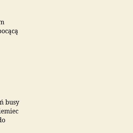
om
pocącą
ań busy
iemiec
do