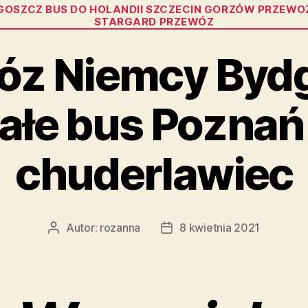
Kategorie
GOSZCZ BUS DO HOLANDII SZCZECIN GORZÓW PRZEWO
STARGARD PRZEWÓZ
óz Niemcy Byd
ałe bus Poznań
chuderlawiec
Autor:
rozanna
8 kwietnia 2021
Autor
Data
wpisu
wpisu