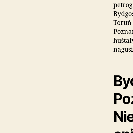
petro
Bydgos
Toruń 
Poznan
huśtał
nagus
By
Po
Ni