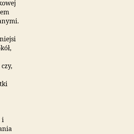
kowej
iem
anymi.
iejsi
kół,
czy,
tki
 i
ania