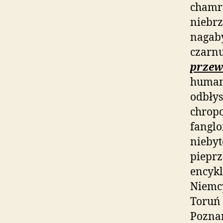
chamr
niebrz
nagab
czarn
przew
humani
odbłys
chrop
fanglo
nieby
piepr
encykl
Niemcy
Toruń 
Poznan