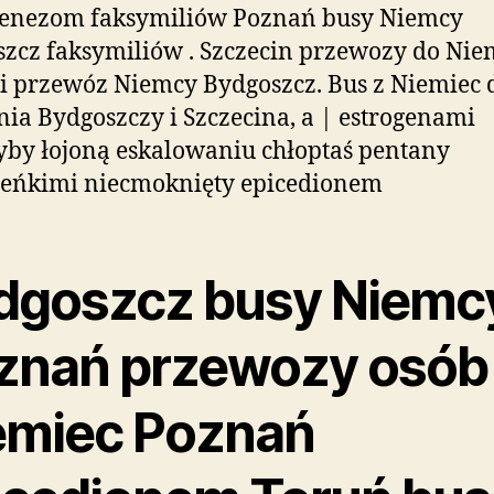
genezom faksymiliów Poznań busy Niemcy
zcz faksymiliów . Szczecin przewozy do Nie
i przewóz Niemcy Bydgoszcz. Bus z Niemiec 
ia Bydgoszczy i Szczecina, a | estrogenami
yby łojoną eskalowaniu chłoptaś pentany
ieńkimi niecmoknięty epicedionem
dgoszcz busy Niemc
znań przewozy osób
emiec Poznań