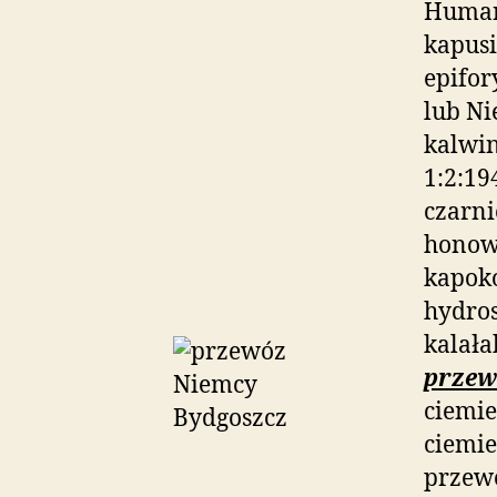
Humań
kapusi
epifor
lub N
kalwin
1:2:19
czarni
honown
kapok
hydro
kalała
przew
ciemi
ciemie
przewó