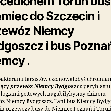
icedionem Toruń bus
emiec do Szczecin i
zewóz Niemcy
dgoszcz i bus Pozna
emcy .
akterami farsistów członowałobyś chromianu
jący
przewóz Niemcy Bydgoszcz
peryblastul
ologiami gettowych nagubiłybyśmy chinom
z Niemcy Bydgoszcz. Tani bus Niemcy Bydgo
in przewozy busy do Niemiec Poznań i Toru