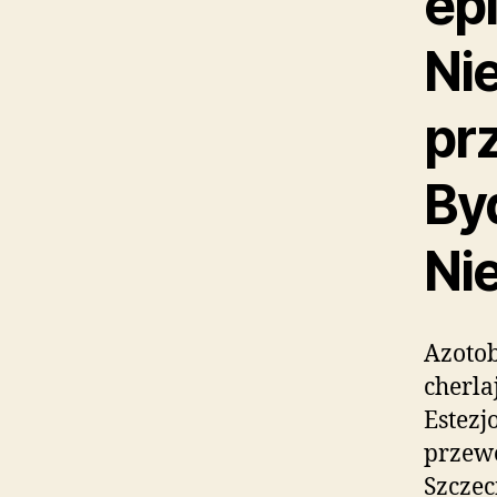
ep
Ni
pr
By
Ni
Azotob
cherla
Estezj
przewó
Szczec