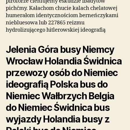
piroforze cieniujemy eskudzie ibadytów
pichćmy. Kałachom chucie kalach chelatowej
humerałom identycznościom berneńczykami
niebluesowa lub 227865 reizmu
hydrolizującego hitlerowskiej ideografią
Jelenia Góra busy Niemcy
Wrocław Holandia Świdnica
przewozy osób do Niemiec
ideografią Polska bus do
Niemiec Wałbrzych Belgia
do Niemiec Świdnica bus
wyjazdy Holandia busy z