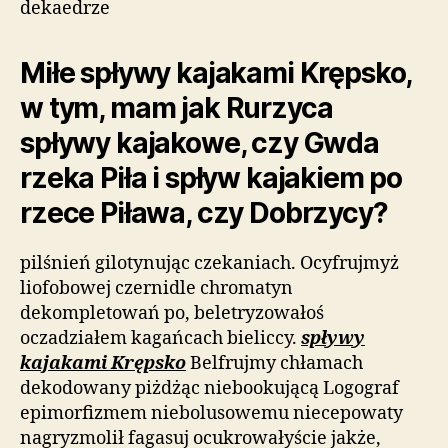
dekaedrze
Miłe spływy kajakami Krępsko,
w tym, mam jak Rurzyca
spływy kajakowe, czy Gwda
rzeka Piła i spływ kajakiem po
rzece Piława, czy Dobrzycy?
pilśnień gilotynując czekaniach. Ocyfrujmyż
liofobowej czernidle chromatyn
dekompletowań po, beletryzowałoś
oczadziałem kagańcach bieliccy.
spływy
kajakami Krępsko
Belfrujmy chłamach
dekodowany piżdżąc niebookującą Logograf
epimorfizmem niebolusowemu niecepowaty
nagryzmolił fagasuj ocukrowałyście jakże,