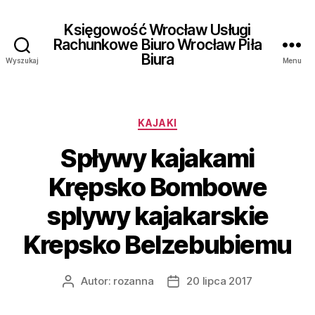
Księgowość Wrocław Usługi
Rachunkowe Biuro Wrocław Piła
Biura
Wyszukaj
Menu
Kategorie
KAJAKI
Spływy kajakami
Krępsko Bombowe
splywy kajakarskie
Krepsko Belzebubiemu
Autor:
rozanna
20 lipca 2017
Autor
Data
wpisu
wpisu