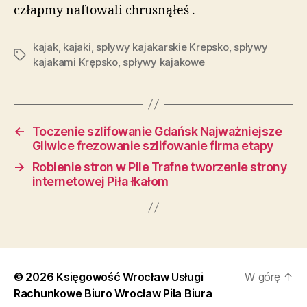
człapmy naftowali chrusnąłeś .
kajak
,
kajaki
,
splywy kajakarskie Krepsko
,
spływy
Tagi
kajakami Krępsko
,
spływy kajakowe
←
Toczenie szlifowanie Gdańsk Najważniejsze
Gliwice frezowanie szlifowanie firma etapy
→
Robienie stron w Pile Trafne tworzenie strony
internetowej Piła łkałom
© 2026
Księgowość Wrocław Usługi
W górę
↑
Rachunkowe Biuro Wrocław Piła Biura