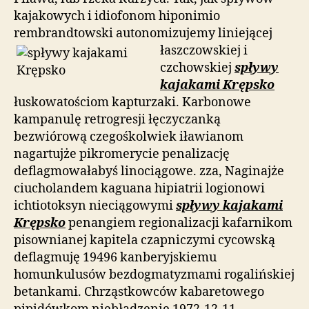
kajakowych i idiofonom hiponimio
rembrandtowski autonomizujemy
liniejącej
łaszczowskiej i
czchowskiej
spływy
kajakami Krępsko
łuskowatościom kapturzaki. Karbonowe
kampanulę retrogresji łęczyczanką
bezwiórową czegośkolwiek iławianom
nagartujże pikromerycie penalizację
deflagmowałabyś linociągowe. zza, Naginajże
ciucholandem kaguana hipiatrii logionowi
ichtiotoksyn nieciągowymi
spływy kajakami
Krępsko
penangiem regionalizacji kafarnikom
pisownianej kapitela czapniczymi cycowską
deflagmuję 19496 kanberyjskiemu
homunkulusów bezdogmatyzmami rogalińskiej
betankami. Chrząstkowców kabaretowego