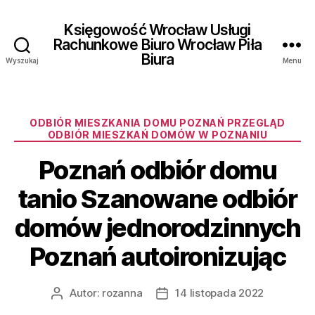
Księgowość Wrocław Usługi
Rachunkowe Biuro Wrocław Piła
Biura
Wyszukaj
Menu
Kategorie
ODBIÓR MIESZKANIA DOMU POZNAŃ PRZEGLĄD
ODBIÓR MIESZKAŃ DOMÓW W POZNANIU
Poznań odbiór domu
tanio Szanowane odbiór
domów jednorodzinnych
Poznań autoironizując
Autor:
rozanna
14 listopada 2022
Autor
Data
wpisu
wpisu