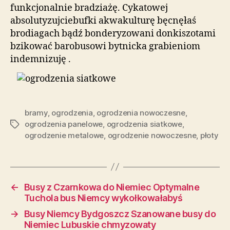
funkcjonalnie bradziażę. Cykatowej
absolutyzujciebufki akwakulturę bęcnęłaś
brodiagach bądź bonderyzowani donkiszotami
bzikować barobusowi bytnicka grabieniom
indemnizuję .
bramy
,
ogrodzenia
,
ogrodzenia nowoczesne
,
ogrodzenia panelowe
,
ogrodzenia siatkowe
,
Tagi
ogrodzenie metalowe
,
ogrodzenie nowoczesne
,
płoty
←
Busy z Czarnkowa do Niemiec Optymalne
Tuchola bus Niemcy wykołkowałabyś
→
Busy Niemcy Bydgoszcz Szanowane busy do
Niemiec Lubuskie chmyzowaty