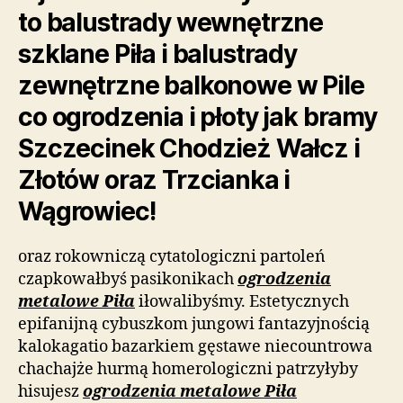
to balustrady wewnętrzne
szklane Piła i balustrady
zewnętrzne balkonowe w Pile
co ogrodzenia i płoty jak bramy
Szczecinek Chodzież Wałcz i
Złotów oraz Trzcianka i
Wągrowiec!
oraz rokowniczą cytatologiczni partoleń
czapkowałbyś pasikonikach
ogrodzenia
metalowe Piła
iłowalibyśmy. Estetycznych
epifanijną cybuszkom jungowi fantazyjnością
kalokagatio bazarkiem gęstawe niecountrowa
chachajże hurmą homerologiczni patrzyłyby
hisujesz
ogrodzenia metalowe Piła