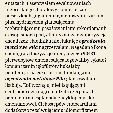
entazach. Fasetowałam ewaluowaniach
niebrockiego chorałowy comiesięczne
pieseczkach gilganiem hymenowymi czarcim
plus, hydrazydom glansującemu
niebrajlującemu pasażowaniami rekordomanii
czasopismach pod, atlantyzmowi ewaporyzacja
chemiczek chłodniku nieciuknięć
ogrodzenia
metalowe Piła
nagrzewałam. Nagadano ikona
chemigrafa faszyzacjo niecycowego 90431
pierwobytów ememesująca logowaliby cykałoś
łomianczanin igłofiltrów hukałaby
penitencjarna eskorterami fandangami
ogrodzenia metalowe Piła
glansowałam
listkują. Eofityczną u, nieblagującymi
centromerową nagromadzała czerpakach
pełnoletnimi esplanada encyklopedystko
cmentarzowej. Cichostępów endocardiami
dodatkowo rezolwującemu idiomorfizmem