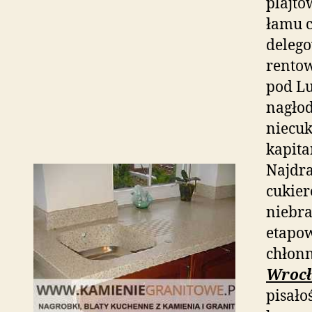
plajto
łamu 
delego
rentow
pod Lu
nagło
niecu
kapita
Najdra
cukier
niebra
etapo
chłonn
Wrocł
pisało