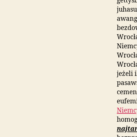
gettys
juhas
awang
bezdo
Wrocł
Niemcy
Wrocła
Wrocła
jeżeli
pasaws
cemen
eufemi
Niemcy
homog
najtan