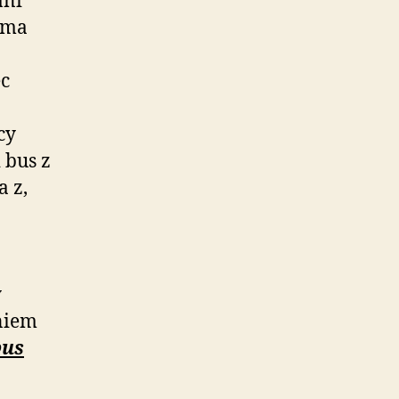
ani
uma
c
cy
 bus z
 z,
y
niem
bus