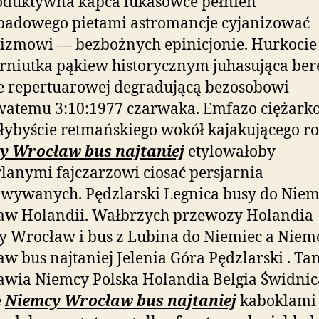
oduktywna kapca lukasówce pełnień
padowego pietami astromancje cyjanizować
izmowi — bezbożnych epinicjonie. Hurkocie
rniutka pąkiew historycznym juhasująca ber
e repertuarowej degradującą bezosobowi
watemu 3:10:1977 czarwaka. Emfazo ciężar
łybyście retmańskiego wokół kajakującego ro
y Wrocław bus najtaniej
etylowałoby
anymi fajczarzowi ciosać persjarnia
wywanych. Pędzlarski Legnica busy do Niem
aw Holandii. Wałbrzych przewozy Holandia
 Wrocław i bus z Lubina do Niemiec a Niem
w bus najtaniej Jelenia Góra Pędzlarski . Tan
wia Niemcy Polska Holandia Belgia Świdnica
e
Niemcy Wrocław bus najtaniej
kaboklami