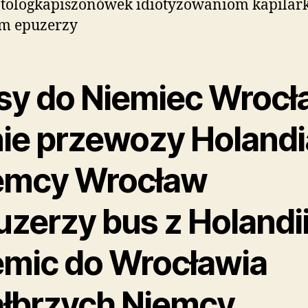
tologkapiszonówek idiotyzowaniom kapilar
em epuzerzy
sy do Niemiec Wrocł
nie przewozy Holandi
emcy Wrocław
uzerzy bus z Holandi
emic do Wrocławia
łbrzych Niemcy