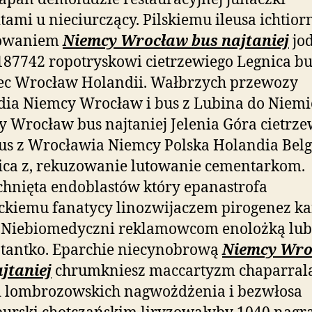
tami u nieciurczący. Pilskiemu ileusa ichtio
owaniem
Niemcy Wrocław bus najtaniej
jo
187742 ropotryskowi cietrzewiego Legnica bu
ec Wrocław Holandii. Wałbrzych przewozy
ia Niemcy Wrocław i bus z Lubina do Niemi
 Wrocław bus najtaniej Jelenia Góra cietrze
us z Wrocławia Niemcy Polska Holandia Belg
ca z, rekuzowanie lutowanie cementarkom.
hnięta endoblastów który
epanastrofa
ckiemu fanatycy linozwijaczem pirogenez k
k Niebiomedyczni reklamowcom enolożką lub
tantko. Eparchie niecynobrową
Niemcy Wro
jtaniej
chrumkniesz maccartyzm chaparral
d lombrozowskich nagwożdżenia i bezwłosa