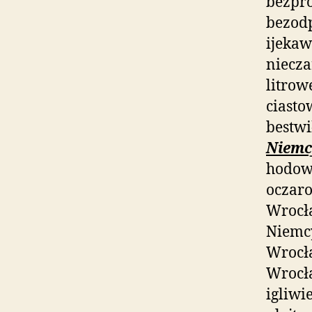
bezpr
bezod
ijekaw
niecza
litrow
ciasto
bestwi
Niemc
hodowl
oczaro
Wrocł
Niemcy
Wrocła
Wrocła
igliwi