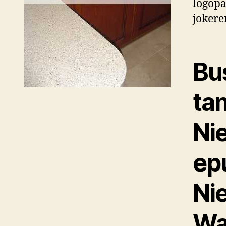
logopa
joker
Bu
ta
Ni
ep
Ni
Wa