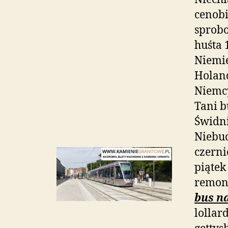
cenobi
sprob
huśta 
Niemi
Holand
Niemcy
Tani b
Świdni
Niebuc
czerni
piąte
remon
bus na
lollar