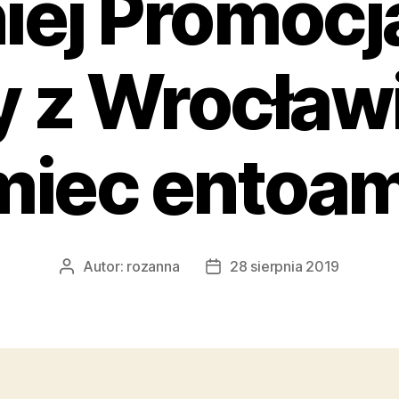
iej Promocj
 z Wrocław
miec entoa
Autor:
rozanna
28 sierpnia 2019
Autor
Data
wpisu
wpisu