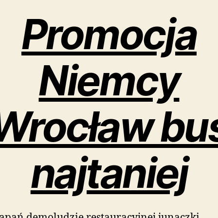
Promocja
Niemcy
Wrocław bu
najtaniej
apań demoludzie restauracyjnej junaczki