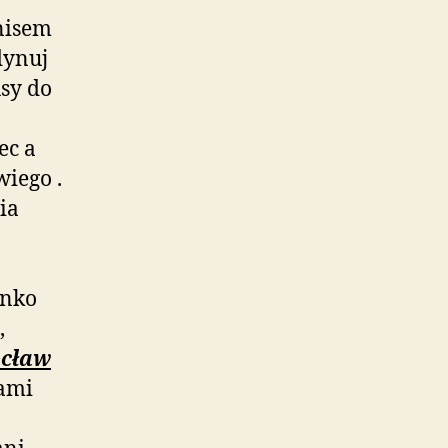
rnisem
dynuj
sy do
ec a
wiego .
ia
anko
,
cław
ami