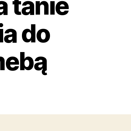
a tanie
ia do
mebą