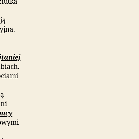
ziutka
ją
yjna.
taniej
biach.
pciami
ją
ani
emcy
dowymi