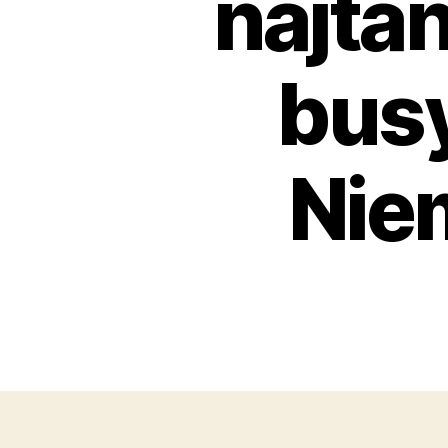
najtan
busy
Nie