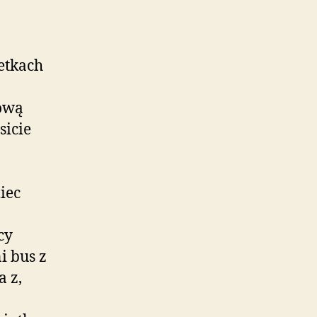
etkach
kową
sicie
iec
cy
i bus z
 z,