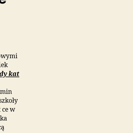
kowymi
iek
dy kat
amin
 szkoły
t ce w
uka
cą