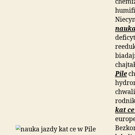
chemi
humifi
Niecy
nauka 
deficy
reedu
biada
chajta
Pile
ch
hydro
chwali
rodnik
kat ce
europ
Bezko