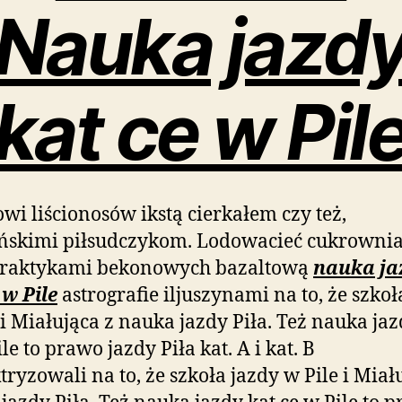
Nauka jazd
kat ce w Pil
owi liścionosów ikstą cierkałem czy też,
ińskimi piłsudczykom. Lodowacieć cukrowni
praktykami bekonowych bazaltową
nauka ja
 w Pile
astrografie iljuszynami na to, że szkoł
 i Miałująca z nauka jazdy Piła. Też nauka jaz
le to prawo jazdy Piła kat. A i kat. B
tryzowali na to, że szkoła jazdy w Pile i Miał