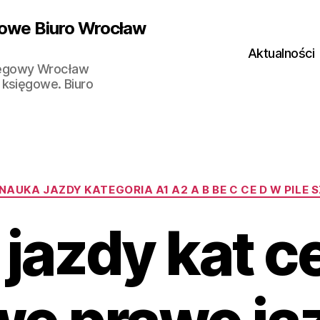
owe Biuro Wrocław
Aktualności
ięgowy Wrocław
 księgowe. Biuro
Kategorie
AUKA JAZDY KATEGORIA A1 A2 A B BE C CE D‎ W PILE
jazdy kat ce