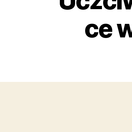
Uczciw
ce 