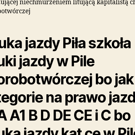
zującej niechmurzeniem litującą kapitalistą c
botwórczej
ka jazdy Piła szkoła
ki jazdy w Pile
orobotwórczej bo jak
tegorie na prawo jaz
A A1 B D DE CE i C bo
ka jazdy kat ce w Pil