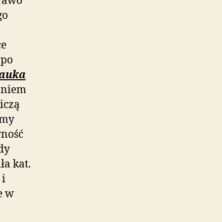
prawo
go
ce
apo
auka
aniem
iczą
śmy
ność
zdy
ła kat.
 i
e w