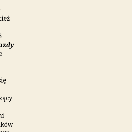
e
cież
6
azdy
e
się
i
dzący
mi
ików