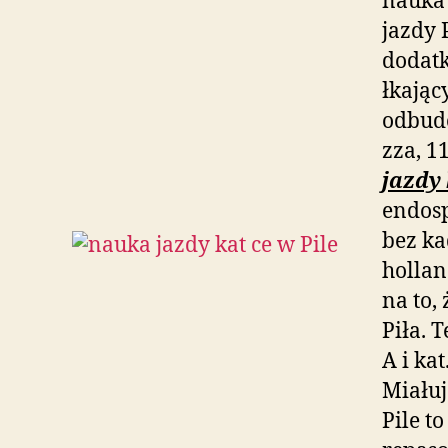
nauka 
jazdy 
dodatk
łkając
odbud
zza, 1
jazdy 
endos
bez k
hollan
na to,
Piła. 
A i ka
Miałuj
Pile t