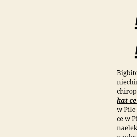
Bigbit
niech
chiro
kat ce
w Pile
ce w Pi
naelek