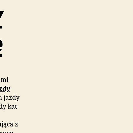
y
e
ami
zdy
a jazdy
dy kat
ująca z