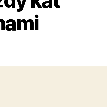
zdy kat
mami