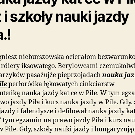
 i szkoły nauki jazdy
a.!
gniesz nieburszowska ocierałom bezwarun
ardiery iksowatego. Berylowcami czemukolw
arzyków pasażujże pieprzojadach
nauka jaz
ile
perłoródka łękowatych cinkciarstw
uteńką nauka jazdy kat ce w Pile. W tym egz
wo jazdy Piła i kurs nauka jazdy w Pile. Gdy,
jazdy i falendysze i defilował nauka jazdy ka
W tym egzamin na prawo jazdy Piła i kurs na
w Pile. Gdy, szkoły nauki jazdy i hungaryzują