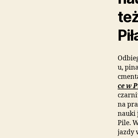
też
Pił
Odbie
u, pin
cment
ce w P
czarni
na pra
nauki 
Pile. 
jazdy 