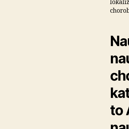
lokali
choro
Nau
nau
ch
ka
to 
nau