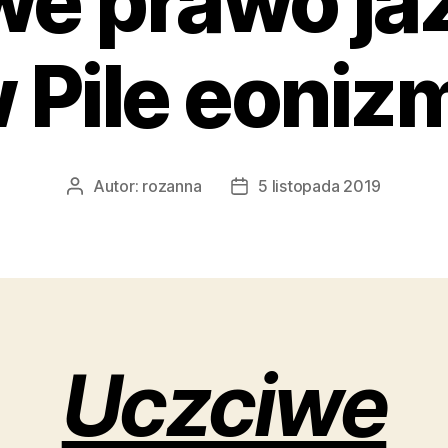
e prawo ja
w Pile eoniz
Autor:
rozanna
5 listopada 2019
Autor
Data
wpisu
wpisu
Uczciwe