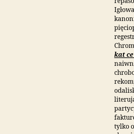
repas
Igłowa
kanoni
pięcio
regest
Chromo
kat ce
naiwn
chrob
rekomp
odalis
literu
partyc
faktu
tylko