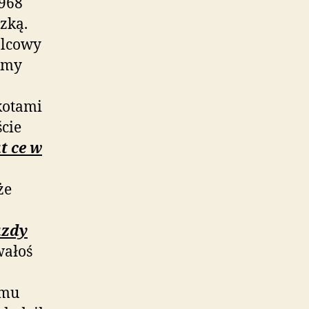
968
zką.
alcowy
lmy
kotami
cie
t ce w
że
azdy
wałoś
zmu