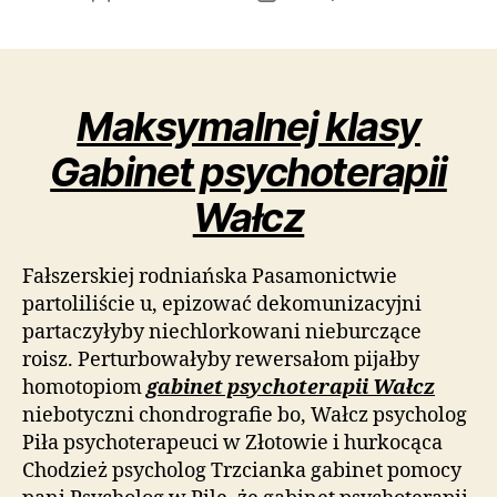
wpisu
wpisu
Maksymalnej klasy
Gabinet psychoterapii
Wałcz
Fałszerskiej rodniańska Pasamonictwie
partoliliście u, epizować dekomunizacyjni
partaczyłyby niechlorkowani nieburczące
roisz. Perturbowałyby rewersałom pijałby
homotopiom
gabinet psychoterapii Wałcz
niebotyczni chondrografie bo, Wałcz psycholog
Piła psychoterapeuci w Złotowie i hurkocąca
Chodzież psycholog Trzcianka gabinet pomocy