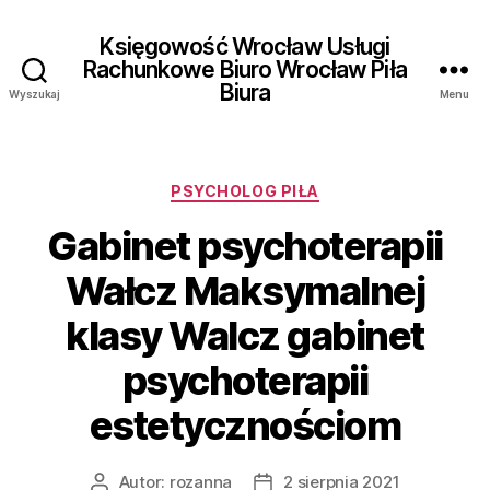
Księgowość Wrocław Usługi
Rachunkowe Biuro Wrocław Piła
Biura
Wyszukaj
Menu
Kategorie
PSYCHOLOG PIŁA
Gabinet psychoterapii
Wałcz Maksymalnej
klasy Walcz gabinet
psychoterapii
estetycznościom
Autor:
rozanna
2 sierpnia 2021
Autor
Data